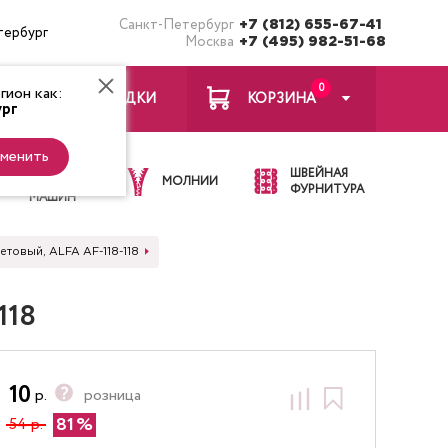
Санкт-Петербург
+7 (812) 655-67-41
тербург
Москва
+7 (495) 982-51-68
0
ион как:
ЗАКЛАДКИ
КОРЗИНА
рг
менить
ИГЛЫ ДЛЯ
ШВЕЙНАЯ
ШВЕЙНЫХ
МОЛНИИ
ФУРНИТУРА
МАШИН
етовый, ALFA AF-118-118
118
10
р.
розница
81
54 р.