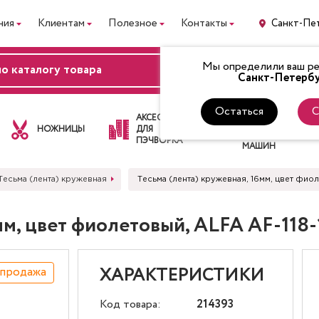
ния
Клиентам
Полезное
Контакты
Санкт-Пе
Мы определили ваш рег
ВХОД
Санкт-Петербу
Остаться
С
ЛАПКИ
АКСЕССУАРЫ
ДЛЯ
НОЖНИЦЫ
ДЛЯ
ШВЕЙНЫХ
ПЭЧВОРКА
МАШИН
Тесьма (лента) кружевная
Тесьма (лента) кружевная, 16мм, цвет фиол
6мм, цвет фиолетовый, ALFA AF-118-
спродажа
ХАРАКТЕРИСТИКИ
Код товара:
214393