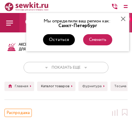
0
Мы определили ваш регион как:
Санкт-Петербург
Остаться
Сменить
АКСЕССУАРЫ
ТКАНИ
НИТКИ
НОЖ
ДЛЯ ШИТЬЯ
ПОКАЗАТЬ ЕЩЕ
Главная
Каталог товаров
Фурнитура
Тесьма (л
Распродажа