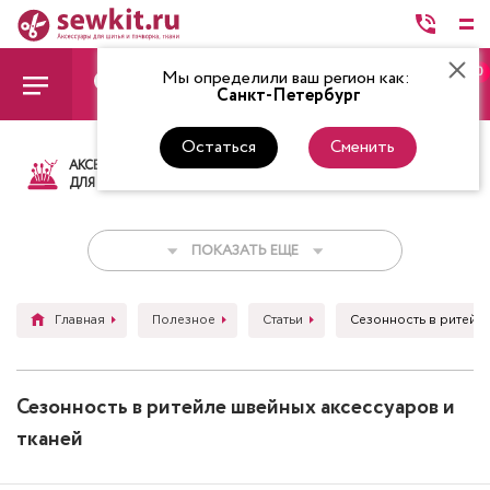
0
Мы определили ваш регион как:
Санкт-Петербург
Остаться
Сменить
АКСЕССУАРЫ
ТКАНИ
НИТКИ
НОЖ
ДЛЯ ШИТЬЯ
ПОКАЗАТЬ ЕЩЕ
Главная
Полезное
Статьи
Сезонность в ритейл
Сезонность в ритейле швейных аксессуаров и
тканей