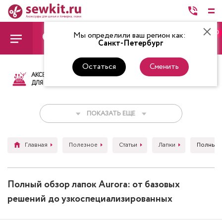
0
Мы определили ваш регион как:
Санкт-Петербург
Остаться
Сменить
АКСЕССУАРЫ
ТКАНИ
НИТКИ
НОЖ
ДЛЯ ШИТЬЯ
ПОКАЗАТЬ ЕЩЕ
Главная
Полезное
Статьи
Лапки
Полный 
Полный обзор лапок Aurora: от базовых
решений до узкоспециализированных