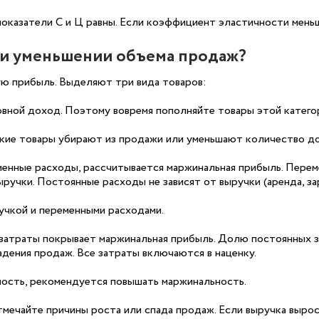
показатели С и Ц равны. Если коэффициент эластичности меньш
ри уменьшении объема продаж?
ую прибыль. Выделяют три вида товаров:
овной доход. Поэтому вовремя пополняйте товары этой катего
акие товары убирают из продажи или уменьшают количество до
менные расходы, рассчитывается маржинальная прибыль. Пере
выручки. Постоянные расходы не зависят от выручки (аренда, за
учкой и переменными расходами.
 затраты покрывает маржинальная прибыль. Долю постоянных 
дения продаж. Все затраты включаются в наценку.
ность, рекомендуется повышать маржинальность.
тмечайте причины роста или спада продаж. Если выручка выро