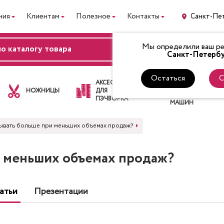
ния
Клиентам
Полезное
Контакты
Санкт-Пе
Мы определили ваш рег
ВХОД
Санкт-Петербу
Остаться
С
ЛАПКИ
АКСЕССУАРЫ
ДЛЯ
НОЖНИЦЫ
ДЛЯ
ШВЕЙНЫХ
ПЭЧВОРКА
МАШИН
тывать больше при меньших объемах продаж?
и меньших объемах продаж?
атьи
Презентации