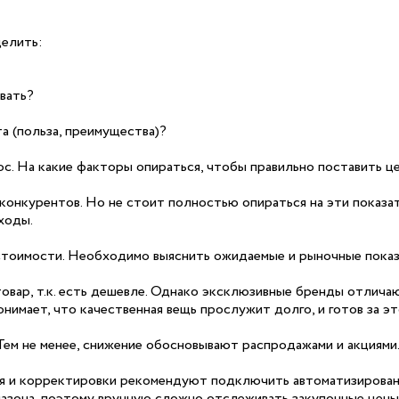
елить:
вать?
а (польза, преимущества)?
ос. На какие факторы опираться, чтобы правильно поставить ц
конкурентов. Но не стоит полностью опираться на эти показат
ходы.
тоимости. Необходимо выяснить ожидаемые и рыночные показа
овар, т.к. есть дешевле. Однако эксклюзивные бренды отлича
мает, что качественная вещь прослужит долго, и готов за эт
 Тем не менее, снижение обосновывают распродажами и акциями
ля и корректировки рекомендуют подключить автоматизированн
пазона, поэтому вручную сложно отслеживать закупочные цены