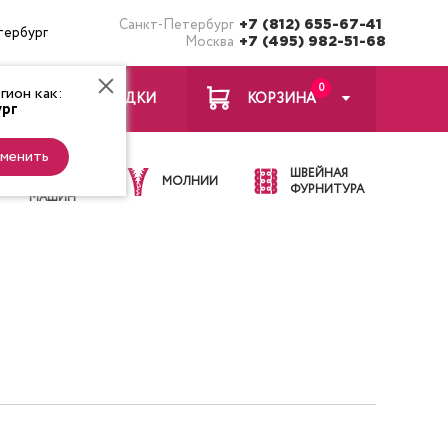
Санкт-Петербург
+7 (812) 655-67-41
тербург
Москва
+7 (495) 982-51-68
0
ион как:
ЗАКЛАДКИ
КОРЗИНА
рг
менить
ИГЛЫ ДЛЯ
ШВЕЙНАЯ
ШВЕЙНЫХ
МОЛНИИ
ФУРНИТУРА
МАШИН