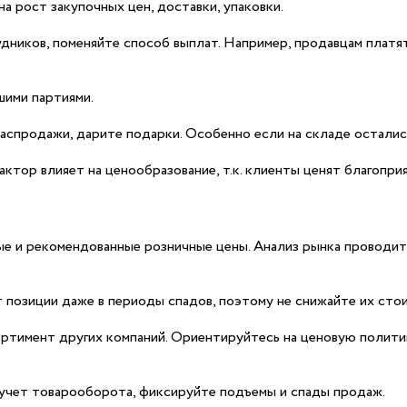
а рост закупочных цен, доставки, упаковки.
ников, поменяйте способ выплат. Например, продавцам платя
шими партиями.
аспродажи, дарите подарки. Особенно если на складе остали
актор влияет на ценообразование, т.к. клиенты ценят благопри
ые и рекомендованные розничные цены. Анализ рынка проводит
позиции даже в периоды спадов, поэтому не снижайте их стои
ортимент других компаний. Ориентируйтесь на ценовую полити
 учет товарооборота, фиксируйте подъемы и спады продаж.