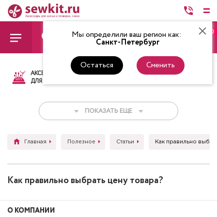
0
Мы определили ваш регион как:
Санкт-Петербург
Остаться
Сменить
АКСЕССУАРЫ
ТКАНИ
НИТКИ
НОЖ
ДЛЯ ШИТЬЯ
ПОКАЗАТЬ ЕЩЕ
Главная
Полезное
Статьи
Как правильно выбрат
Как правильно выбрать цену товара?
О КОМПАНИИ