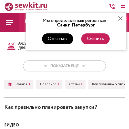
0
Мы определили ваш регион как:
Санкт-Петербург
Остаться
Сменить
АКСЕССУАРЫ
ТКАНИ
НИТКИ
НОЖ
ДЛЯ ШИТЬЯ
ПОКАЗАТЬ ЕЩЕ
Главная
Полезное
Статьи
Как правильно планир
Как правильно планировать закупки?
ВИДЕО