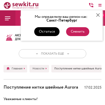
0
Мы определили ваш регион как:
Санкт-Петербург
Остаться
Сменить
АКСЕССУАРЫ
ТКАНИ
НИТКИ
НОЖ
ДЛЯ ШИТЬЯ
ПОКАЗАТЬ ЕЩЕ
Главная
Новости
Поступление нитки швейные Aurora
Поступление нитки швейные Aurora
17.02.2025
Уважаемые клиенты!