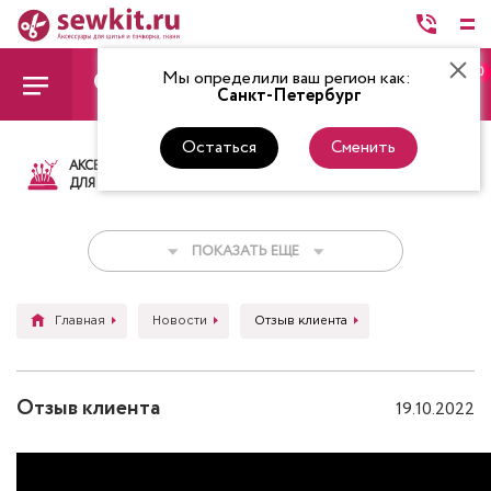
0
Мы определили ваш регион как:
Санкт-Петербург
Остаться
Сменить
АКСЕССУАРЫ
ТКАНИ
НИТКИ
НОЖ
ДЛЯ ШИТЬЯ
ПОКАЗАТЬ ЕЩЕ
Главная
Новости
Отзыв клиента
Отзыв клиента
19.10.2022