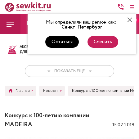
0
Мы определили ваш регион как:
Санкт-Петербург
Остаться
Сменить
АКСЕССУАРЫ
ТКАНИ
НИТКИ
НОЖ
ДЛЯ ШИТЬЯ
ПОКАЗАТЬ ЕЩЕ
Главная
Новости
Конкурс к 100-летию компании MAD
Конкурс к 100-летию компании
MADEIRA
15.02.2019