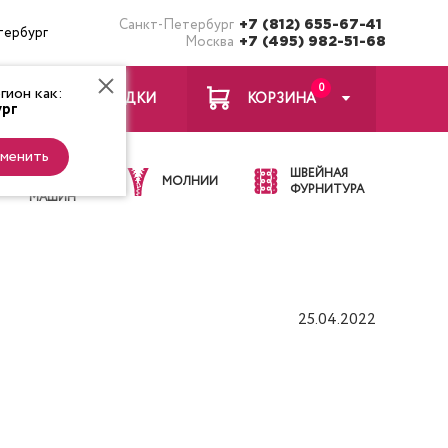
Санкт-Петербург
+7 (812) 655-67-41
тербург
Москва
+7 (495) 982-51-68
0
ион как:
ЗАКЛАДКИ
КОРЗИНА
рг
менить
ИГЛЫ ДЛЯ
ШВЕЙНАЯ
ШВЕЙНЫХ
МОЛНИИ
ФУРНИТУРА
МАШИН
25.04.2022