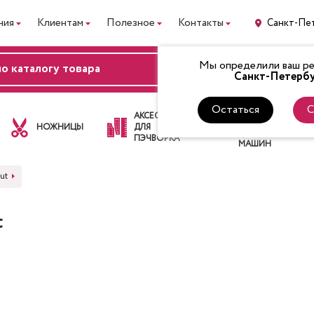
ния
Клиентам
Полезное
Контакты
Санкт-Пе
Мы определили ваш рег
ВХОД
Санкт-Петербу
Остаться
С
ЛАПКИ
АКСЕССУАРЫ
ДЛЯ
НОЖНИЦЫ
ДЛЯ
ШВЕЙНЫХ
ПЭЧВОРКА
МАШИН
ut
t