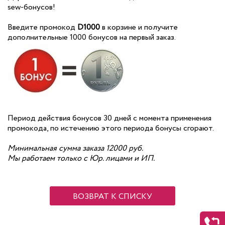
sew-бонусов!
Введите промокод
D1000
в корзине и получите
дополнительные 1000 бонусов на первый заказ.
Период действия бонусов 30 дней с момента применения
промокода, по истечению этого периода бонусы сгорают.
Минимальная сумма заказа 12000 руб.
Мы работаем только с Юр. лицами и ИП.
ВОЗВРАТ К СПИСКУ