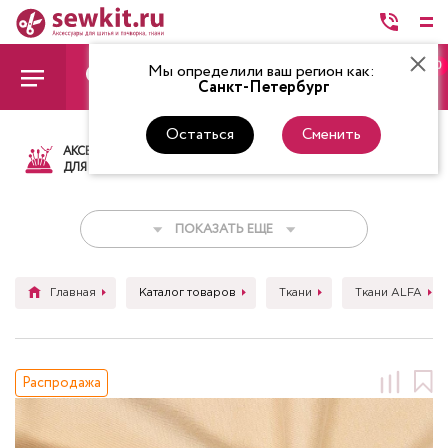
0
Мы определили ваш регион как:
Санкт-Петербург
Остаться
Сменить
АКСЕССУАРЫ
ТКАНИ
НИТКИ
НОЖ
ДЛЯ ШИТЬЯ
ПОКАЗАТЬ ЕЩЕ
Главная
Каталог товаров
Ткани
Ткани ALFA
Распродажа