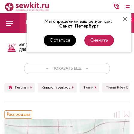
0
Мы определили ваш регион как:
Санкт-Петербург
Остаться
Сменить
АКСЕССУАРЫ
ТКАНИ
НИТКИ
НОЖ
ДЛЯ ШИТЬЯ
ПОКАЗАТЬ ЕЩЕ
Главная
Каталог товаров
Ткани
Ткани Riley Blak
Распродажа