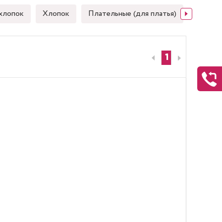
хлопок
Хлопок
Плательные (для платья)
Японск
1