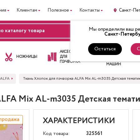
ния
Клиентам
Полезное
Контакты
Санкт-Пе
Мы определили ваш рег
ВХОД
Санкт-Петербу
Остаться
С
ЛАПКИ
АКСЕССУАРЫ
ДЛЯ
НОЖНИЦЫ
ДЛЯ
ШВЕЙНЫХ
ПЭЧВОРКА
МАШИН
 ALFA
Ткань Хлопок для пэчворка ALFA Mix AL-m3035 Детская темат
ALFA Mix AL-m3035 Детская темат
продажа
ХАРАКТЕРИСТИКИ
Код товара:
325561