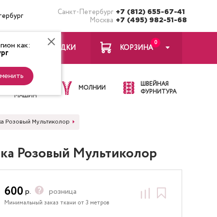
Санкт-Петербург
+7 (812) 655-67-41
тербург
Москва
+7 (495) 982-51-68
0
ион как:
ЗАКЛАДКИ
КОРЗИНА
рг
менить
ИГЛЫ ДЛЯ
ШВЕЙНАЯ
ШВЕЙНЫХ
МОЛНИИ
ФУРНИТУРА
МАШИН
ика Розовый Мультиколор
ика Розовый Мультиколор
600
р.
розница
Минимальный заказ ткани от 3 метров