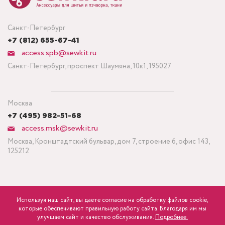
Санкт-Петербург
+7 (812) 655-67-41
access.spb@sewkit.ru
Санкт-Петербург, проспект Шаумяна, 10к1, 195027
Москва
+7 (495) 982-51-68
access.msk@sewkit.ru
Москва, Кронштадтский бульвар, дом 7, строение 6, офис 143,
125212
Используя наш сайт, вы даете согласие на обработку файлов cookie,
ПОДПИСАТЬСЯ НА НОВОСТИ
которые обеспечивают правильную работу сайта. Благодаря им мы
600
Минимальный заказ ткани от 3 метров
р.
розница
улучшаем сайт и качество обслуживания.
Подробнее.