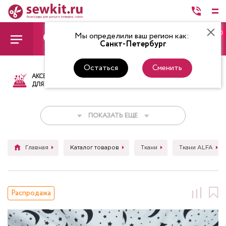
0
Мы определили ваш регион как:
Санкт-Петербург
Остаться
Сменить
АКСЕССУАРЫ
ТКАНИ
НИТКИ
НОЖ
ДЛЯ ШИТЬЯ
ПОКАЗАТЬ ЕЩЕ
Главная
Каталог товаров
Ткани
Ткани ALFA
Распродажа