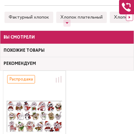
Фактурный хлопок
Хлопок плательный
Хлопок 
ВЫ СМОТРЕЛИ
ПОХОЖИЕ ТОВАРЫ
РЕКОМЕНДУЕМ
Распродажа