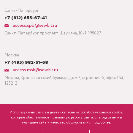
Санкт-Петербург
+7 (812) 655-67-41
access.spb@sewkit.ru
Санкт-Петербург, проспект Шаумяна, 10к1, 195027
Москва
+7 (495) 982-51-68
access.msk@sewkit.ru
Москва, Кронштадтский бульвар, дом 7, строение 6, офис 143,
125212
Используя наш сайт, вы даете согласие на обработку файлов cookie,
ПОДПИСАТЬСЯ НА НОВОСТИ
которые обеспечивают правильную работу сайта. Благодаря им мы
840
Минимальный заказ ткани от 3 метров
р.
розница
улучшаем сайт и качество обслуживания.
Подробнее.
Политика конфиденциальности