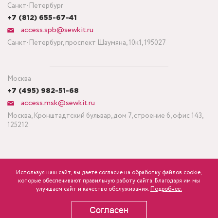
Санкт-Петербург
+7 (812) 655-67-41
access.spb@sewkit.ru
Санкт-Петербург, проспект Шаумяна, 10к1, 195027
Москва
+7 (495) 982-51-68
access.msk@sewkit.ru
Москва, Кронштадтский бульвар, дом 7, строение 6, офис 143,
125212
Используя наш сайт, вы даете согласие на обработку файлов cookie,
ПОДПИСАТЬСЯ НА НОВОСТИ
которые обеспечивают правильную работу сайта. Благодаря им мы
600
Минимальный заказ ткани от 3 метров
р.
розница
улучшаем сайт и качество обслуживания.
Подробнее.
Политика конфиденциальности
Согласен
В КОРЗИНУ
Copyright © 1995-2026 SEWKIT.RU