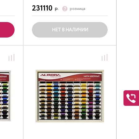
231110
р.
розница
НЕТ В НАЛИЧИИ