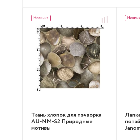
Новинка
Новин
Ткань хлопок для пэчворка
Лапка
AU-NM-S2 Природные
потай
мотивы
Jano