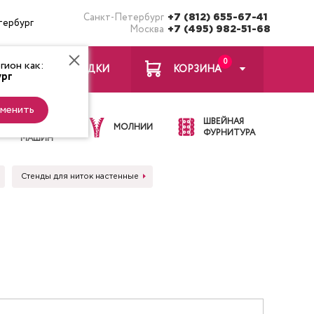
Санкт-Петербург
+7 (812) 655-67-41
тербург
Москва
+7 (495) 982-51-68
0
ион как:
ЗАКЛАДКИ
КОРЗИНА
рг
менить
ИГЛЫ ДЛЯ
ШВЕЙНАЯ
ШВЕЙНЫХ
МОЛНИИ
ФУРНИТУРА
МАШИН
Стенды для ниток настенные