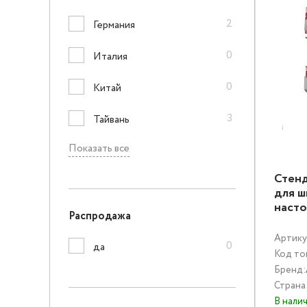
2
Германия
0
Италия
0
Китай
3
Тайвань
Показать все
Стен
для ш
насто
Распродажа
Артику
0
да
Код то
Бренд:
Страна
В нали