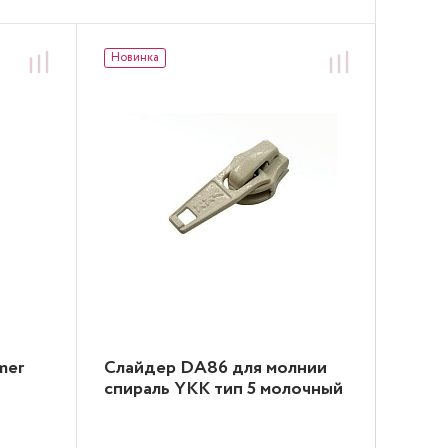
Новинка
Новин
mer
Слайдер DA86 для молнии
Флиз
спираль YKK тип 5 молочный
элас
Freud
см х2