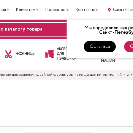
ния
Клиентам
Полезное
Контакты
Санкт-Пе
Мы определили ваш рег
ВХОД
Санкт-Петербу
Остаться
С
ЛАПКИ
АКСЕССУАРЫ
ДЛЯ
НОЖНИЦЫ
ДЛЯ
ШВЕЙНЫХ
ПЭЧВОРКА
МАШИН
ание для хранения швейной фурнитуры - стенды для ниток, молний, игл