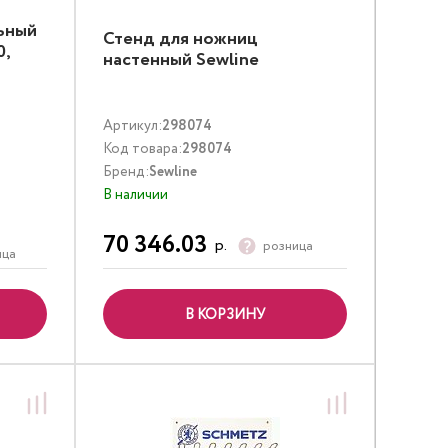
ьный
Стенд для ножниц
0,
настенный Sewline
Артикул:
298074
Код товара:
298074
Бренд:
Sewline
В наличии
70 346.03
р.
розница
ица
В КОРЗИНУ