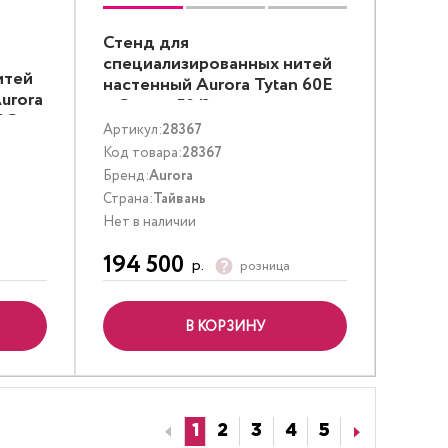
Стенд для
специализированных нитей
итей
настенный Aurora Tytan 60E
urora
и Cotton 50/3
0С,
Артикул:
28367
Код товара:
28367
Бренд:
Aurora
Страна:
Тайвань
Нет в наличии
194 500
р.
розница
В КОРЗИНУ
1
2
3
4
5