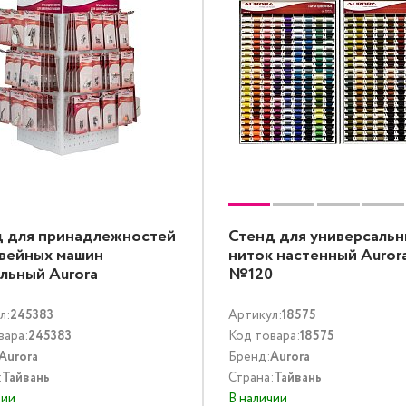
д для принадлежностей
Стенд для универсальн
вейных машин
ниток настенный Aurora
льный Aurora
№120
л:
245383
Артикул:
18575
вара:
245383
Код товара:
18575
Aurora
Бренд:
Aurora
:
Тайвань
Страна:
Тайвань
чии
В наличии