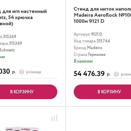
Стенд для ниток напол
 для игл настенный
Madeira Aeroflock №10
tz, 54 крючка
1000м 9121 D
вной)
Артикул:
9121 D
л:
315269
Код товара:
315744
вара:
315269
Бренд:
Madeira
Schmetz
Страна:
Германия
чии
В наличии
030
р.
54 476.39
розница
р.
розн
В КОРЗИНУ
В КОРЗИНУ