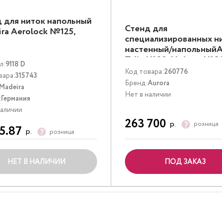
 для ниток напольный
Стенд для
ra Aerolock №125,
специализированных н
настенный/напольныйA
Talia №30, Nokton №8
л:
9118 D
Texar №200С
Код товара:
260776
вара:
315743
Бренд:
Aurora
Madeira
Нет в наличии
:
Германия
наличии
263 700
р.
розница
5.87
р.
розница
ПОД ЗАКАЗ
НЕТ В НАЛИЧИИ