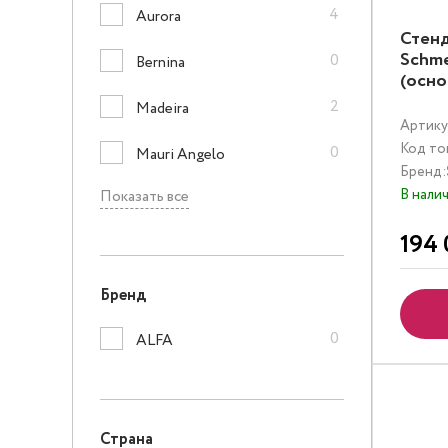
4
Aurora
Стенд
Schme
0
Bernina
(осно
2
Madeira
Артику
Код то
0
Mauri Angelo
Бренд:
В нали
Показать все
194 
Бренд
0
ALFA
Страна