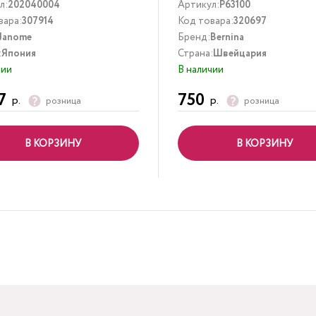
л:
202040004
Артикул:
P63100
вара:
307914
Код товара:
320697
Janome
Бренд:
Bernina
:
Япония
Страна:
Швейцария
чии
В наличии
7
750
р.
р.
розница
розница
В КОРЗИНУ
В КОРЗИНУ