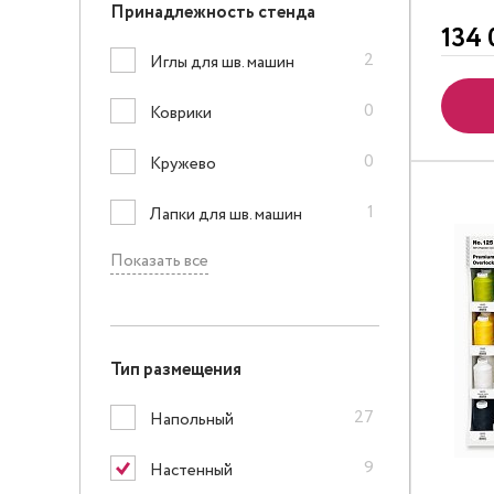
Принадлежность стенда
134 
2
Иглы для шв. машин
0
Коврики
0
Кружево
1
Лапки для шв. машин
Показать все
Тип размещения
27
Напольный
9
Настенный