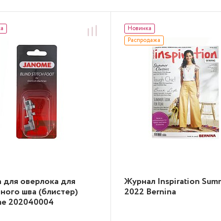
ка
Новинка
Распродажа
 для оверлока для
Журнал Inspiration Sum
ного шва (блистер)
2022 Bernina
me 202040004