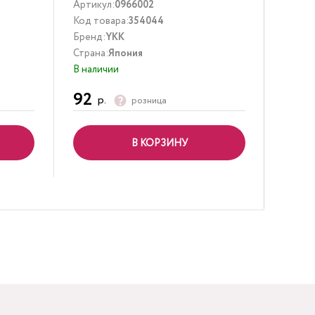
Артикул:
0966002
Артик
Код товара:
354044
Код то
Бренд:
YKK
Бренд
Страна:
Япония
Страна
В наличии
В нали
92
1 57
р.
розница
В КОРЗИНУ