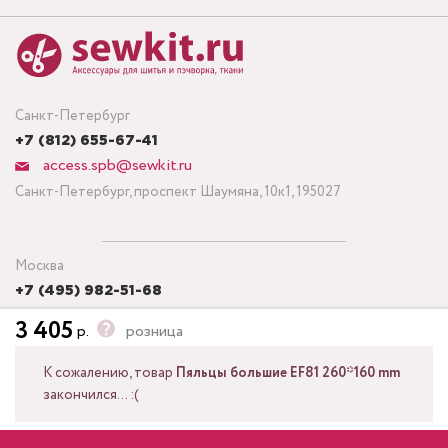
Санкт-Петербург
+7 (812) 655-67-41
access.spb@sewkit.ru
Санкт-Петербург, проспект Шаумяна, 10к1, 195027
Москва
+7 (495) 982-51-68
access.msk@sewkit.ru
3 405
р.
розница
Москва, Кронштадтский бульвар, дом 7, строение 6, офис 143,
125212
К сожалению, товар
Пяльцы большие EF81 260*160 mm
закончился... :(
Посмотреть другие актуальные товары из той же серии