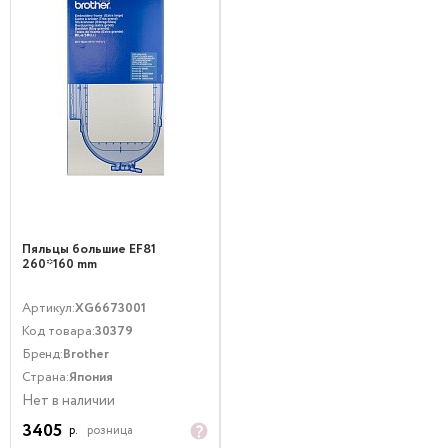
Пяльцы большие EF81
260*160 mm
Артикул:
XG6673001
Код товара:
30379
Бренд:
Brother
Страна:
Япония
Нет в наличии
3405
р.
розница