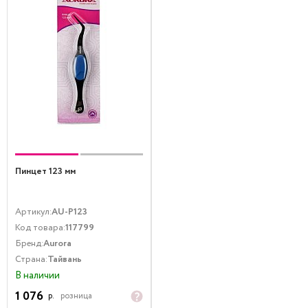
Пинцет 123 мм
Артикул:
AU-P123
Код товара:
117799
Бренд:
Aurora
Страна:
Тайвань
В наличии
1 076
р.
розница