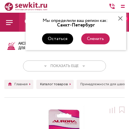
0
Мы определили ваш регион как:
Санкт-Петербург
Остаться
Сменить
АКСЕССУАРЫ
ТКАНИ
НИТКИ
НОЖ
ДЛЯ ШИТЬЯ
ПОКАЗАТЬ ЕЩЕ
Главная
Каталог товаров
Принадлежности для швейн