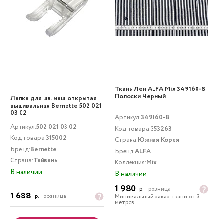
Ткань Лен ALFA Mix 349160-8
Полоски Черный
Лапка для шв. маш. открытая
вышивальная Bernette 502 021
03 02
Артикул:
349160-8
Артикул:
502 021 03 02
Код товара:
353263
Код товара:
315002
Страна:
Южная Корея
Бренд:
Bernette
Бренд:
ALFA
Страна:
Тайвань
Коллекция:
Mix
В наличии
В наличии
1 980
р.
розница
1 688
р.
розница
Минимальный заказ ткани от 3
метров