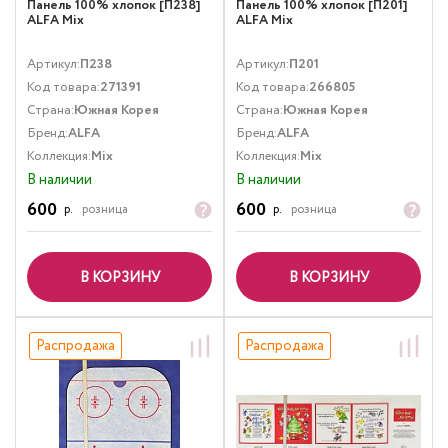
Панель 100% хлопок [П238]
Панель 100% хлопок [П201]
ALFA Mix
ALFA Mix
Артикул:
П238
Артикул:
П201
Код товара:
271391
Код товара:
266805
Страна:
Южная Корея
Страна:
Южная Корея
Бренд:
ALFA
Бренд:
ALFA
Коллекция:
Mix
Коллекция:
Mix
В наличии
В наличии
600
600
р.
розница
р.
розница
В КОРЗИНУ
В КОРЗИНУ
Распродажа
Распродажа