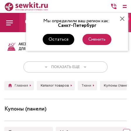
0
Мы определили ваш регион как:
Санкт-Петербург
Остаться
Сменить
АКСЕССУАРЫ
ТКАНИ
НИТКИ
НОЖ
ДЛЯ ШИТЬЯ
ПОКАЗАТЬ ЕЩЕ
Главная
Каталог товаров
Ткани
Купоны (панел
Купоны (панели)