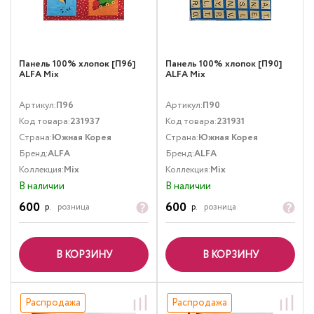
Панель 100% хлопок [П96]
Панель 100% хлопок [П90]
ALFA Mix
ALFA Mix
Артикул:
П96
Артикул:
П90
Код товара:
231937
Код товара:
231931
Страна:
Южная Корея
Страна:
Южная Корея
Бренд:
ALFA
Бренд:
ALFA
Коллекция:
Mix
Коллекция:
Mix
В наличии
В наличии
600
600
р.
розница
р.
розница
В КОРЗИНУ
В КОРЗИНУ
Распродажа
Распродажа