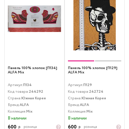
Панель 100% хлопок [П134]
Панель 100% хлопок [П129]
ALFA Mix
ALFA Mix
Артикул:
П134
Артикул:
П129
Код товара:
244292
Код товара:
242724
Страна:
Южная Корея
Страна:
Южная Корея
Бренд:
ALFA
Бренд:
ALFA
Коллекция:
Mix
Коллекция:
Mix
В наличии
В наличии
600
600
р.
розница
р.
розница