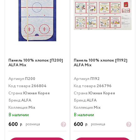
Панель 100% хлопок [П200]
Панель 100% хлопок [П192]
ALFA Mix
ALFA Mix
Артикул:
П200
Артикул:
П192
Код товара:
266804
Код товара:
266796
Страна:
Южная Корея
Страна:
Южная Корея
Бренд:
ALFA
Бренд:
ALFA
Коллекция:
Mix
Коллекция:
Mix
В наличии
В наличии
600
600
р.
розница
р.
розница