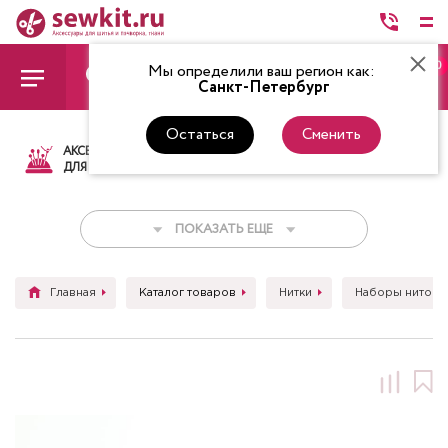
0
Мы определили ваш регион как:
Санкт-Петербург
Остаться
Сменить
АКСЕССУАРЫ
ТКАНИ
НИТКИ
НОЖ
ДЛЯ ШИТЬЯ
ПОКАЗАТЬ ЕЩЕ
Главная
Каталог товаров
Нитки
Наборы ниток д