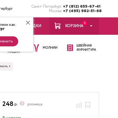
Санкт-Петербург
+7 (812) 655-67-41
тербург
Москва
+7 (495) 982-51-68
0
ион как:
ЗАКЛАДКИ
КОРЗИНА
рг
менить
ИГЛЫ ДЛЯ
ШВЕЙНАЯ
ШВЕЙНЫХ
МОЛНИИ
ФУРНИТУРА
МАШИН
икель
248
р.
розница
В наличии