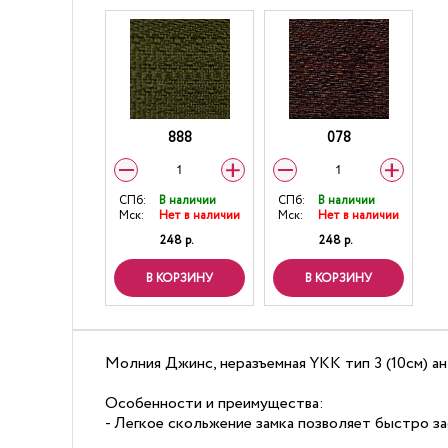
888
078
СПб:
В наличии
СПб:
В наличии
Мск:
Нет в наличии
Мск:
Нет в наличии
248 р.
248 р.
В КОРЗИНУ
В КОРЗИНУ
Молния Джинс, неразъемная YKK тип 3 (10см) ан
Особенности и преимущества:
- Легкое скольжение замка позволяет быстро зас