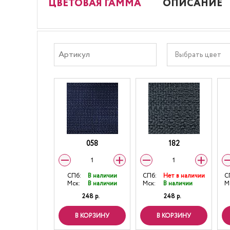
ЦВЕТОВАЯ ГАММА
ОПИСАНИЕ
Выбрать цвет
058
182
СПб:
В наличии
СПб:
Нет в наличии
С
Мск:
В наличии
Мск:
В наличии
М
248 р.
248 р.
В КОРЗИНУ
В КОРЗИНУ