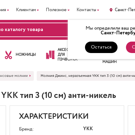
ния
Клиентам
Полезное
Контакты
Санкт-Пе
Мы определили ваш рег
ВХОД
Санкт-Петербу
Остаться
С
ЛАПКИ
АКСЕССУАРЫ
ДЛЯ
НОЖНИЦЫ
ДЛЯ
ШВЕЙНЫХ
ПЭЧВОРКА
МАШИН
нсовые молнии
Молния Джинс, неразъемная YKK тип 3 (10 см) анти-н
KK тип 3 (10 см) анти-никель
ХАРАКТЕРИСТИКИ
YKK
Бренд: