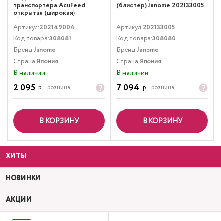
транспортера AcuFeed
(блистер) Janome 202133005
открытая (широкая)
(блистер), 9 мм Janome
Артикул:
202149004
Артикул:
202133005
202149004
Код товара:
308081
Код товара:
308080
Бренд:
Janome
Бренд:
Janome
Страна:
Япония
Страна:
Япония
В наличии
В наличии
2 095
7 094
р.
розница
р.
розница
В КОРЗИНУ
В КОРЗИНУ
ХИТЫ
НОВИНКИ
АКЦИИ