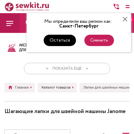
0
Мы определили ваш регион как:
Санкт-Петербург
Остаться
Сменить
АКСЕССУАРЫ
ТКАНИ
НИТКИ
НОЖ
ДЛЯ ШИТЬЯ
ПОКАЗАТЬ ЕЩЕ
Главная
Каталог товаров
Лапки для швейных машин
Шагающие лапки для швейной машины Janome