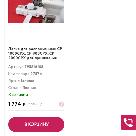
Лапка для распошив. маш. CP
1000CPX, CP 900CPX, CP
2000CPX для пришивания
резинки (10 мм) Janome
Артикул:
795816105
795816105
Код товара:
27574
Бренд:
Janome
Страна:
Япония
В наличии
1 774
р.
розница
В КОРЗИНУ