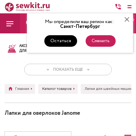
0
Мы определили ваш регион как:
Санкт-Петербург
Остаться
Сменить
АКСЕССУАРЫ
ТКАНИ
НИТКИ
НОЖ
ДЛЯ ШИТЬЯ
ПОКАЗАТЬ ЕЩЕ
Главная
Каталог товаров
Лапки для швейных машин
Лапки для оверлоков Janome