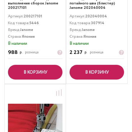
выполнения сборок Janome
потайного шва (блистер)
200217101
Janome 202040004
Артикул:
200217101
Артикул:
202040004
Код товара:
5446
Код товара:
307914
Бренд:
Janome
Бренд:
Janome
Страна:
Япония
Страна:
Япония
В наличии
В наличии
988
2 237
р.
розница
р.
розница
В КОРЗИНУ
В КОРЗИНУ