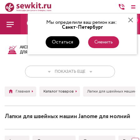
0
Мы определили ваш регион как:
Санкт-Петербург
Остаться
Сменить
АКСЕССУАРЫ
ТКАНИ
НИТКИ
НОЖ
ДЛЯ ШИТЬЯ
ПОКАЗАТЬ ЕЩЕ
Главная
Каталог товаров
Лапки для швейных машин
Лапки для швейных машин Janome для молний