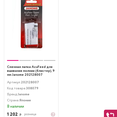
Сменная лапка AcuFeed для
вшивания молнии (блистер), 9
мм Janome 202128007
Артикул:
202128007
Код товара:
308079
Бренд:
Janome
Страна:
Япония
В наличии
1 202
р.
розница