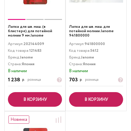
Лапка для шв. маш. (в
Лапка для шв. маш. для
блистере) для потайной
потайной молнии Janome
молнии 9 мм Janome
941800000
202144009
Артикул:
202144009
Артикул:
941800000
Код товара:
121483
Код товара:
5412
Бренд:
Janome
Бренд:
Janome
Страна:
Япония
Страна:
Япония
В наличии
В наличии
1 238
703
р.
розница
р.
розница
В КОРЗИНУ
В КОРЗИНУ
Новинка