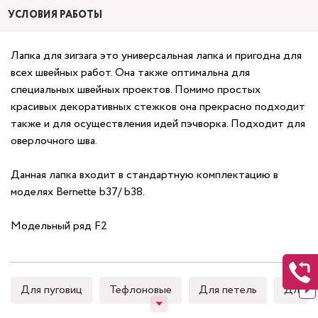
УСЛОВИЯ РАБОТЫ
Лапка для зигзага это универсальная лапка и пригодна для
всех швейных работ. Она также оптимальна для
специальных швейных проектов. Помимо простых
красивых декоративных стежков она прекрасно подходит
также и для осуществления идей пэчворка. Подходит для
оверлочного шва.
Данная лапка входит в стандартную комплектацию в
моделях Bernette b37/ b38.
Модельный ряд F2
Для пуговиц
Тефлоновые
Для петель
Для к