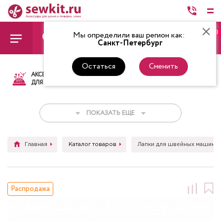
0
Мы определили ваш регион как:
Санкт-Петербург
Остаться
Сменить
АКСЕССУАРЫ
ТКАНИ
НИТКИ
НОЖ
ДЛЯ ШИТЬЯ
ПОКАЗАТЬ ЕЩЕ
Главная
Каталог товаров
Лапки для швейных машин
Распродажа