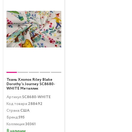
Ткань Хлопок Riley Blake
Dorothy's Journey SC8680-
WHITE Металлик
Мультфильмы и комиксы
Артикул:
SC8680-WHITE
Мультиколор
Код товара:
288492
Страна:
США
Бренд:
595
Коллекция:
30361
В наличии