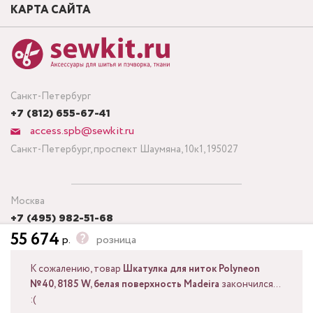
КАРТА САЙТА
Санкт-Петербург
+7 (812) 655-67-41
access.spb@sewkit.ru
Санкт-Петербург, проспект Шаумяна, 10к1, 195027
Москва
+7 (495) 982-51-68
55 674
access.msk@sewkit.ru
р.
розница
Москва, Кронштадтский бульвар, дом 7, строение 6, офис 143,
125212
К сожалению, товар
Шкатулка для ниток Polyneon
№40, 8185 W, белая поверхность Madeira
закончился...
:(