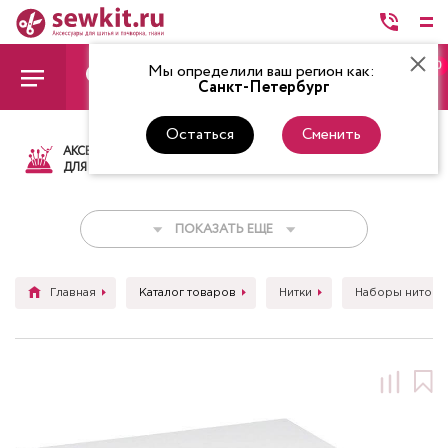
0
Мы определили ваш регион как:
Санкт-Петербург
Остаться
Сменить
АКСЕССУАРЫ
ТКАНИ
НИТКИ
НОЖ
ДЛЯ ШИТЬЯ
ПОКАЗАТЬ ЕЩЕ
Главная
Каталог товаров
Нитки
Наборы ниток д