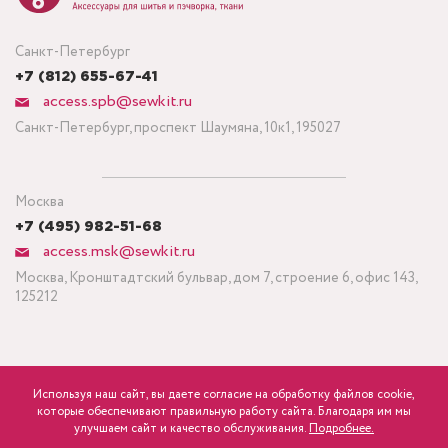
Санкт-Петербург
+7 (812) 655-67-41
access.spb@sewkit.ru
Санкт-Петербург, проспект Шаумяна, 10к1, 195027
Москва
+7 (495) 982-51-68
access.msk@sewkit.ru
Москва, Кронштадтский бульвар, дом 7, строение 6, офис 143,
125212
Используя наш сайт, вы даете согласие на обработку файлов cookie,
ПОДПИСАТЬСЯ НА НОВОСТИ
которые обеспечивают правильную работу сайта. Благодаря им мы
840
Минимальный заказ ткани от 3 метров
р.
розница
улучшаем сайт и качество обслуживания.
Подробнее.