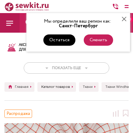
0
Мы определили ваш регион как:
Санкт-Петербург
Остаться
Сменить
АКСЕССУАРЫ
ТКАНИ
НИТКИ
НОЖ
ДЛЯ ШИТЬЯ
ПОКАЗАТЬ ЕЩЕ
Главная
Каталог товаров
Ткани
Ткани Windham 
Распродажа